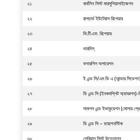
২১
বার্থলিন সিস্ট মারসুপিয়ালাইজেশন
২২
রাপচার্ড ইউটেরাস রিপেয়ার
২৩
ভি.টি.এফ. রিপেয়ার
২৪
ভারদিস্
২৫
ফদারগিল অপারেশন
২৬
ই এন্ড সি/এম ডি এ (আন্ডার সিডেশন
২৭
ডি এন্ড সি (ইনকমপ্লিট অ্যাবরশন)-
২৮
সাকশন এন্ড ইভাকুয়েশন (মোলার প্রে
২৯
ডি এন্ড সি – ডায়াগনস্টিক
৩০
লেবিয়াল সিস্ট উত্তোলন