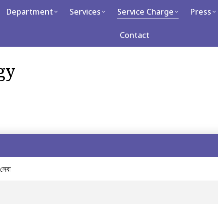
artment
Department
Services
Services
Service Charge
Service Charge
Press
Press
Ca
Contact
Contact
gy
 সেবা