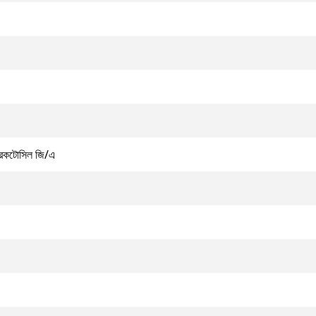
 রেকটোসিল জি/এ