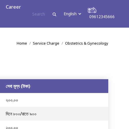
reer
Career
09612345666
09612345666
You are here:
Home
Service Charge
Obstetrics & Gynecology
সেবা মূল্য (টাকা)
২০০.০০
দিনে ৮০০/রাতে ৯০০
২০০.০০