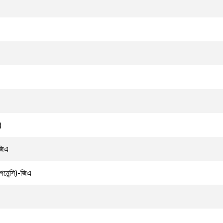
)
জিএ
গনেন্সি)-জিএ