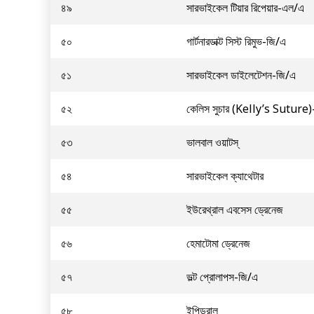
৪৯
সারভাইকেল টিয়ার রিপেয়ার-এল/এ
৫০
গার্টনারডাক্ট সিস্ট রিমুভ-জি/এ
৫১
সারভাইকেল ডাইলেটেশন-জি/এ
৫২
কেলিস সুচার (Kelly’s Suture)
৫৩
ভালবাল ওয়াটস্
৫৪
সারভাইকেল ক্যাথেটার
৫৫
ইউরেথ্রাল এবসেস ড্রেনেজ
৫৬
হেমাটোমা ড্রেনেজ
৫৭
ভল্ট প্রোলাপস-জি/এ
৫৮
ইপিডুরাল