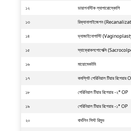
১২
ডায়াগনস্টিক ল্যাপারোস্কোপি
১৩
রিক্যানালাইজেশন (Recanaliza
১৪
ভ্যাজাইনোপাস্টি (Vaginoplast
১৫
স্যাক্রোকলপোপেক্সি (Sacroco
১৬
মায়োমেকটমি
১৭
কমপ্লিট পেরিনিয়াল টিয়ার রিপেয়ার 
১৮
পেরিনিয়াল টিয়ার রিপেয়ার -২° OP
১৯
পেরিনিয়াল টিয়ার রিপেয়ার -১° OP
২০
বার্থলিন সিস্ট রিমুভ